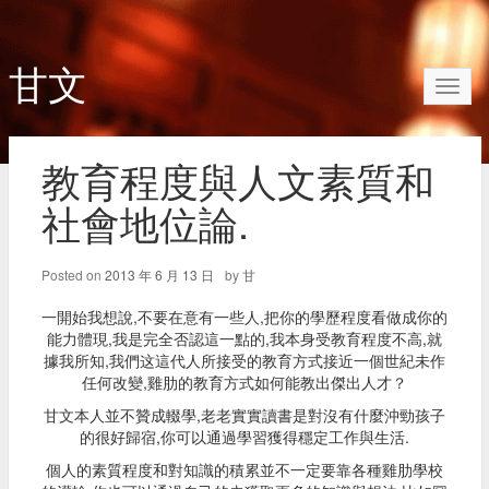
甘文
Toggl
naviga
教育程度與人文素質和
社會地位論.
Posted on
2013 年 6 月 13 日
by
甘
一開始我想說,不要在意有一些人,把你的學歷程度看做成你的
能力體現,我是完全否認這一點的,我本身受教育程度不高,就
據我所知,我們这這代人所接受的教育方式接近一個世紀未作
任何改變,雞肋的教育方式如何能教出傑出人才？
甘文本人並不贊成輟學,老老實實讀書是對沒有什麼沖勁孩子
的很好歸宿,你可以通過學習獲得穩定工作與生活.
個人的素質程度和對知識的積累並不一定要靠各種雞肋學校