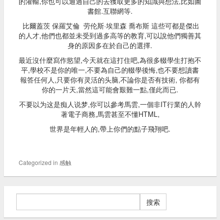
的灌輸,你也可以通過自己的去獲取更多的知識與想法,比如圖
書館.互聯網等.
比爾蓋茨 保羅艾倫 劳伦斯·埃里森 喬布斯 這些可都是傑出
的人才,他們也都並未受到過多高等的教育,可以說他們獨善其
身的原因多在於自己的選擇.
最近沒什麼寫作慾望,今天就在這打住吧,為很多輟學生打抱不
平,學校不是你的唯一,不要為自己的輟學後悔,也不要想讀書
報答任何人,只要你有灵活的头脑,不論你是否有技術, 你都有
你的一片天,當然這可能會艱難一點,僅此而已.
不要以为这是痴人说梦,你可以參考馬雲,一個非IT行業的人幹
著電子商務,馬雲甚至不懂HTML,
世界是年輕人的,帶上你們的點子飛翔吧.
Categorized in
感触
搜
索：