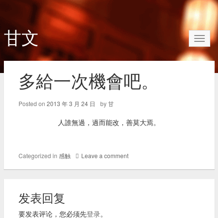
甘文
Toggl
naviga
多給一次機會吧。
Posted on
2013 年 3 月 24 日
by
甘
人誰無過，過而能改，善莫大焉。
Categorized in
感触
Leave a comment
发表回复
要发表评论，您必须先
登录
。